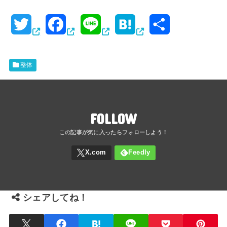
T
F
L
H
共
w
a
i
a
有
i
c
n
t
整体
t
e
e
e
t
b
n
FOLLOW
e
o
a
r
o
k
シェアしてね！