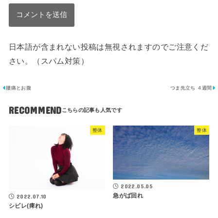
日本語が含まれない投稿は無視されますのでご注意くだ
さい。（スパム対策）
腰痛とお腹
つま先立ち ４週間
RECOMMEND
整体
整体
2022.05.05
急がば回れ
2022.07.10
シビレ(痺れ)