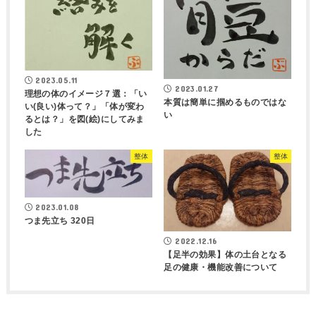
2023.05.11
2023.01.27
理想の体のイメージ７選：「い
本質は簡単に掴めるものではな
い(良い)体って？」「体が変わ
い
るとは？」を図(絵)にしてみま
した
整体
整体
2023.01.08
つま先立ち 320日
2022.12.16
【足半の効果】体の土台となる
足の健康・機能改善について