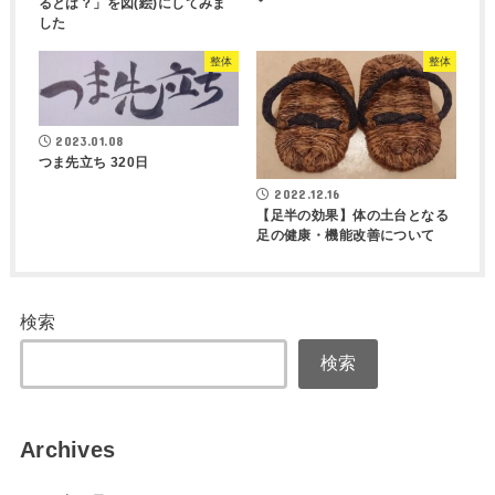
るとは？」を図(絵)にしてみま
した
整体
整体
2023.01.08
つま先立ち 320日
2022.12.16
【足半の効果】体の土台となる
足の健康・機能改善について
検索
検索
Archives