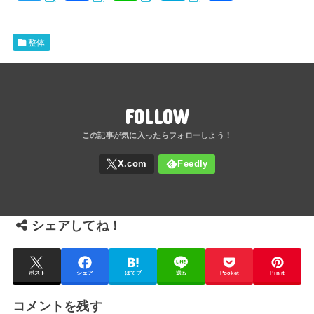
w
a
i
a
有
i
c
n
t
整体
t
e
e
e
t
b
n
FOLLOW
e
o
a
r
o
k
シェアしてね！
ポスト
シェア
はてブ
送る
Pocket
Pin it
コメントを残す