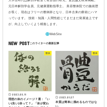
大学生時代は解剖学教室で骨形態の研究、査読論文執筆掲載。
元日本解剖学会員、元健康運動指導士。 美容整体院での施術歴
が長く、現在はフリーの整体師となり、日本古来の療術にハマ
っています。 技術・知識・人間性総じてまだまだ発展途上です
が、向上していくよう精進します。
NEW POST
整体
整体
2023.05.11
2023.01.27
理想の体のイメージ７選：「い
本質は簡単に掴めるものではな
い(良い)体って？」「体が変わ
い