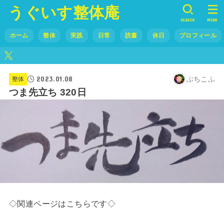
うぐいす整体庵
SEARCH
MENU
ホーム
整体
実践
日常
読書
休日
プロフィール
2023.01.08
ぶちこふ
整体
つま先立ち 320日
◇関連ページはこちらです◇