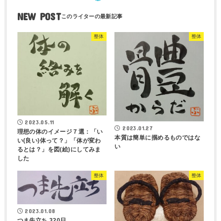
NEW POST
整体
整体
2023.05.11
2023.01.27
理想の体のイメージ７選：「い
本質は簡単に掴めるものではな
い(良い)体って？」「体が変わ
い
るとは？」を図(絵)にしてみま
した
整体
整体
2023.01.08
つま先立ち 320日