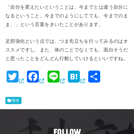
「自分を変えたいということは、今までとは違う自分に
なるということ。今までのようにしてても、今までのま
ま。」という言葉をきいたことがあります。
足部強化という点では、つま先立ちを行ってみるのはオ
ススメですし、また、体のことでなくても、面白そうだ
と思ったことをどんどん行動していけるといいですね。
T
F
L
H
共
w
a
i
a
有
i
c
n
t
整体
t
e
e
e
t
b
n
FOLLOW