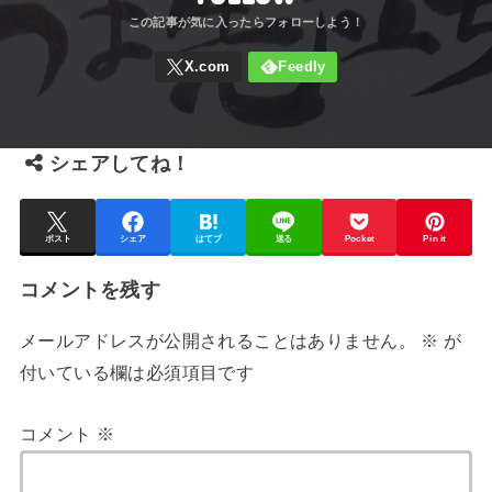
e
o
a
r
o
k
シェアしてね！
ポスト
シェア
はてブ
送る
Pocket
Pin it
コメントを残す
メールアドレスが公開されることはありません。
※
が
付いている欄は必須項目です
コメント
※