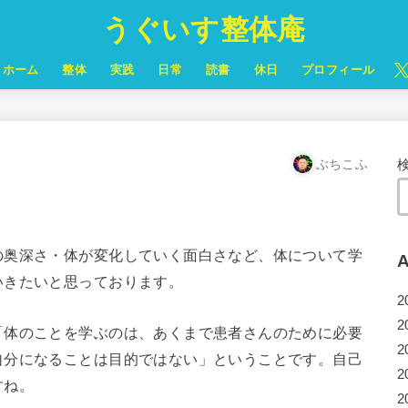
うぐいす整体庵
ホーム
整体
実践
日常
読書
休日
プロフィール
ぶちこふ
の奥深さ・体が変化していく面白さなど、体について学
A
いきたいと思っております。
2
2
「体のことを学ぶのは、あくまで患者さんのために必要
2
自分になることは目的ではない」ということです。自己
2
すね。
2