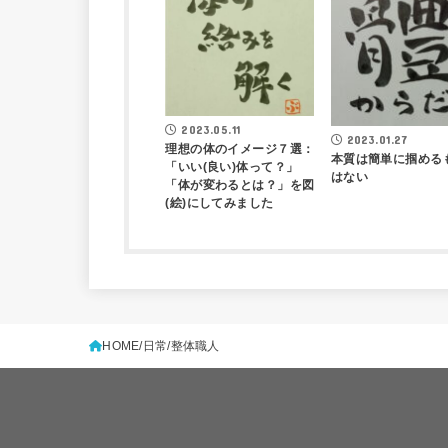
2023.05.11
2023.01.27
理想の体のイメージ７選：
本質は簡単に掴める
「いい(良い)体って？」
はない
「体が変わるとは？」を図
(絵)にしてみました
HOME
日常
整体職人