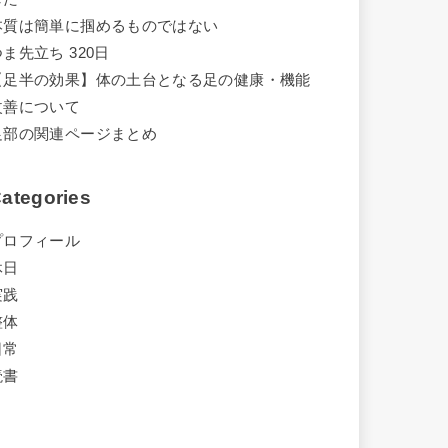
本質は簡単に掴めるものではない
つま先立ち 320日
【足半の効果】体の土台となる足の健康・機能
改善について
足部の関連ページまとめ
ategories
プロフィール
休日
実践
整体
日常
読書