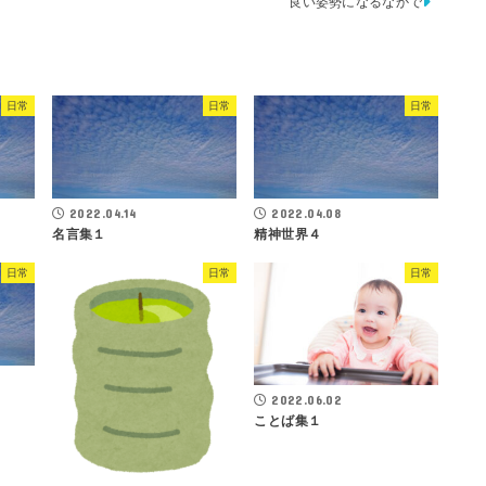
良い姿勢になるなかで
日常
日常
日常
2022.04.14
2022.04.08
名言集１
精神世界４
日常
日常
日常
2022.06.02
ことば集１