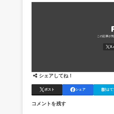
t
e
e
e
t
b
n
e
o
a
r
o
k
シェアしてね！
ポスト
シェア
はて
コメントを残す