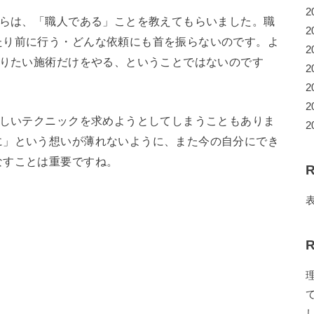
2
からは、「職人である」ことを教えてもらいました。職
2
たり前に行う・どんな依頼にも首を振らないのです。よ
2
やりたい施術だけをやる、ということではないのです
2
2
2
新しいテクニックを求めようとしてしまうこともありま
2
に」という想いが薄れないように、また今の自分にでき
なすことは重要ですね。
R
共
R
有