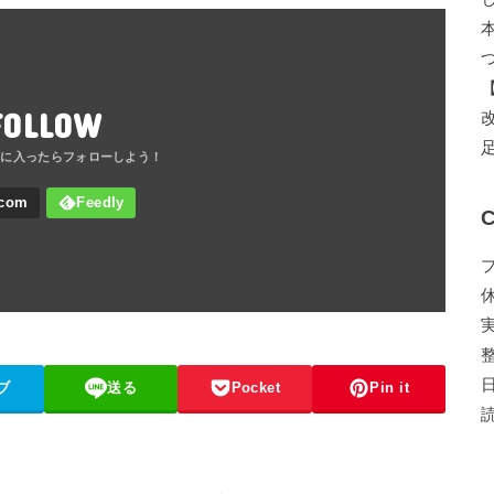
FOLLOW
C
ブ
送る
Pocket
Pin it