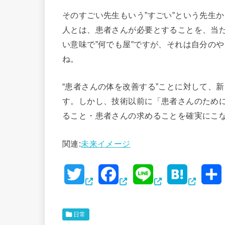
そのすごい先生もいう”すごい”という先生
人とは、患者さんが必要とすることを、当
い意味で”何でも屋”ですが、それは自分の
ね。
“患者さんの体を改善する”ことに対して、
す。しかし、技術以前に「患者さんのため
ること・患者さんの求めることを確実にこ
関連:
未来イメージ
T
F
L
H
w
a
i
a
i
c
n
t
日常