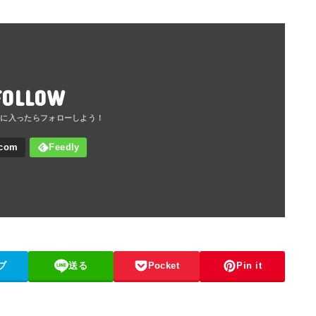
FOLLOW
ブ
送る
Pocket
Pin it