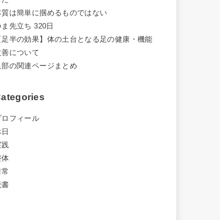
本質は簡単に掴めるものではない
つま先立ち 320日
【足半の効果】体の土台となる足の健康・機能
改善について
足部の関連ページまとめ
ategories
プロフィール
休日
実践
整体
日常
読書