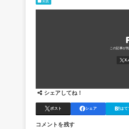
i
c
n
t
実践
t
e
e
e
t
b
n
e
o
a
r
o
k
シェアしてね！
ポスト
シェア
はて
コメントを残す