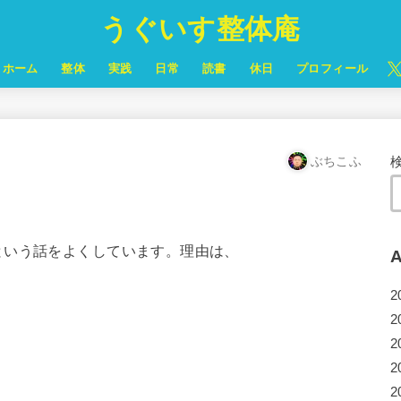
うぐいす整体庵
ホーム
整体
実践
日常
読書
休日
プロフィール
ぶちこふ
という話をよくしています。理由は、
A
2
2
2
2
2