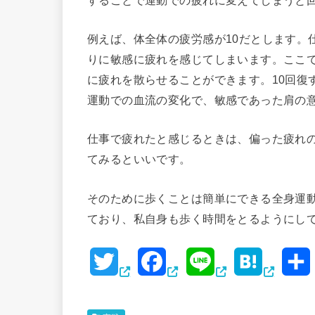
例えば、体全体の疲労感が10だとします。
りに敏感に疲れを感じてしまいます。ここで
に疲れを散らせることができます。10回復
運動での血流の変化で、敏感であった肩の
仕事で疲れたと感じるときは、偏った疲れ
てみるといいです。
そのために歩くことは簡単にできる全身運
ており、私自身も歩く時間をとるようにし
T
F
L
H
w
a
i
a