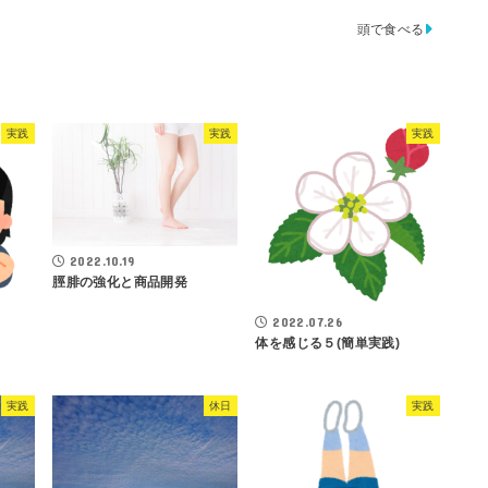
頭で食べる
実践
実践
実践
2022.10.19
脛腓の強化と商品開発
2022.07.26
体を感じる５(簡単実践)
実践
休日
実践