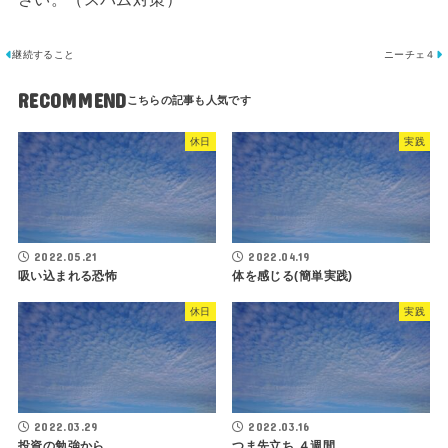
継続すること
ニーチェ４
RECOMMEND
休日
実践
2022.05.21
2022.04.19
吸い込まれる恐怖
体を感じる(簡単実践)
休日
実践
2022.03.29
2022.03.16
投資の勉強から
つま先立ち ４週間