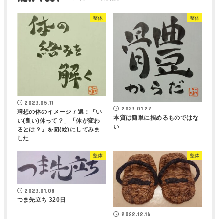
整体
整体
2023.05.11
2023.01.27
理想の体のイメージ７選：「い
本質は簡単に掴めるものではな
い(良い)体って？」「体が変わ
い
るとは？」を図(絵)にしてみま
した
整体
整体
2023.01.08
つま先立ち 320日
2022.12.16