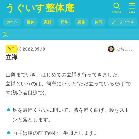
うぐいす整体庵
SEARCH
MENU
ホーム
整体
実践
日常
読書
休日
プロフィール
2022.05.10
ぶちこふ
休日
立禅
山奥までいき、はじめての立禅を行ってきました。
立禅というのは、簡単にいうと”ただ立っているだけ”で
す(初心者目線で)。
足を肩幅くらいに開いて、膝を軽く曲げ、腰をスト
ンと落とします。
両手は腹の前で組む。半眼とします。