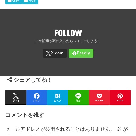
i
c
n
t
休日
実践
t
e
e
e
t
b
n
FOLLOW
e
o
a
r
o
k
シェアしてね！
ポスト
シェア
はてブ
送る
Pocket
Pin it
コメントを残す
メールアドレスが公開されることはありません。
※
が