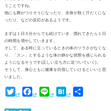
うことですね。
他にも脚がつりそうになったり、全身が熱く汗だくにな
ったり、などの反応があるようです。
まずは１日５分からでも続けていき、慣れてきたら１日
の時間を増やしていきます。
そして、ある時に立っているときの体のツラさがなくな
り、「スン」とするような体の静かな状態を感じられる
ようになるそうです(正しい立ち方に近づいていく)。
そうして、身心ともに健康を目指していけるといいと思
いました。
T
F
L
H
共
w
a
i
a
有