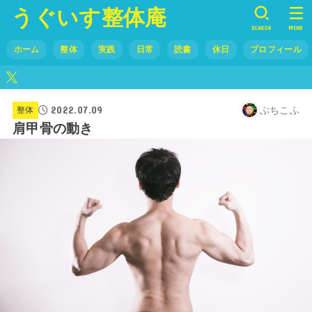
うぐいす整体庵
SEARCH
MENU
ホーム
整体
実践
日常
読書
休日
プロフィール
2022.07.09
ぶちこふ
整体
肩甲骨の動き