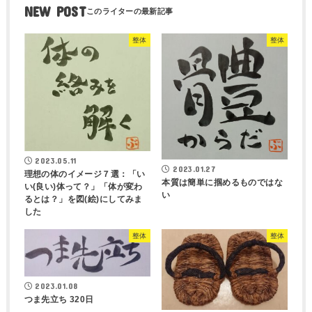
NEW POST
整体
整体
2023.05.11
2023.01.27
理想の体のイメージ７選：「い
本質は簡単に掴めるものではな
い(良い)体って？」「体が変わ
い
るとは？」を図(絵)にしてみま
した
整体
整体
2023.01.08
つま先立ち 320日