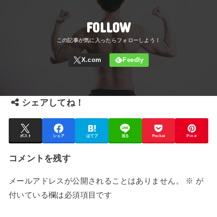
t
b
n
FOLLOW
e
o
a
r
o
k
シェアしてね！
ポスト
シェア
はてブ
送る
Pocket
Pin it
コメントを残す
メールアドレスが公開されることはありません。
※
が
付いている欄は必須項目です