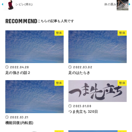
シビレ(痺れ)
体の重み
RECOMMEND
整体
整体
2022.04.28
2022.03.02
足の強さの話２
足のはたらき
整体
整体
2023.01.08
つま先立ち 320日
2022.03.21
機能回復(内転筋)