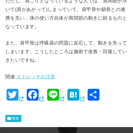
ただし、肩こりとなっているような人では、肩関節が浮
いて(肩があがって)しまっていて、肩甲骨や鎖骨との連
携を失い、体の使い方自体が肩関節の動きに頼るものと
なっています。
また、肩甲骨は呼吸器の問題に反応して、動きを失って
しまいます。こうしたところは施術で改善・回復してい
きたいですね。
関連:
ストレッチの注意
T
F
L
H
共
w
a
i
a
有
i
c
n
t
整体
t
e
e
e