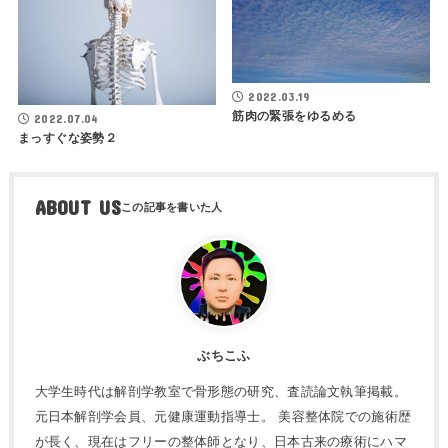
2022.03.19
筋肉の緊張をゆるめる
2022.07.04
まっすぐな姿勢２
ABOUT US
ぶちこふ
大学生時代は解剖学教室で骨形態の研究、査読論文執筆掲載。
元日本解剖学会員、元健康運動指導士。 美容整体院での施術歴
が長く、現在はフリーの整体師となり、日本古来の療術にハマ