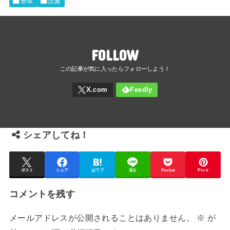
i
c
n
t
整体
読書
t
e
e
e
t
b
n
FOLLOW
e
o
a
r
o
k
シェアしてね！
ポスト
シェア
はてブ
送る
Pocket
Pin it
コメントを残す
メールアドレスが公開されることはありません。
※
が