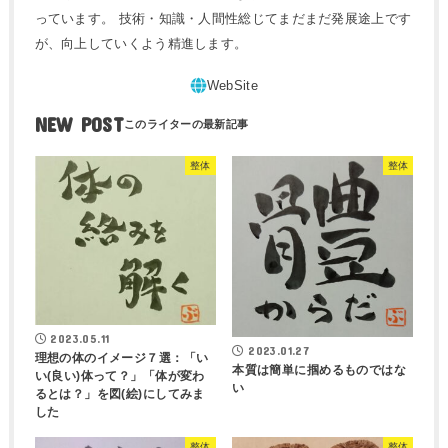
っています。 技術・知識・人間性総じてまだまだ発展途上です
が、向上していくよう精進します。
NEW POST
整体
整体
2023.05.11
2023.01.27
理想の体のイメージ７選：「い
本質は簡単に掴めるものではな
い(良い)体って？」「体が変わ
い
るとは？」を図(絵)にしてみま
した
整体
整体