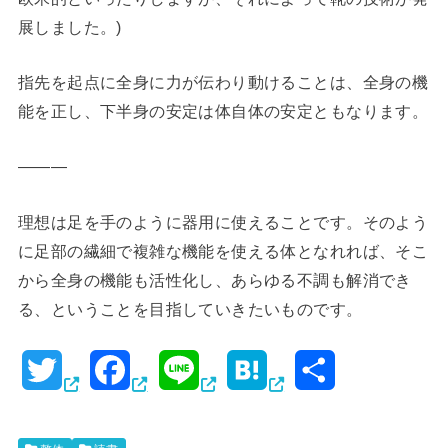
展しました。)
指先を起点に全身に力が伝わり動けることは、全身の機
能を正し、下半身の安定は体自体の安定ともなります。
―――
理想は足を手のように器用に使えることです。そのよう
に足部の繊細で複雑な機能を使える体となれれば、そこ
から全身の機能も活性化し、あらゆる不調も解消でき
る、ということを目指していきたいものです。
T
F
L
H
共
w
a
i
a
有