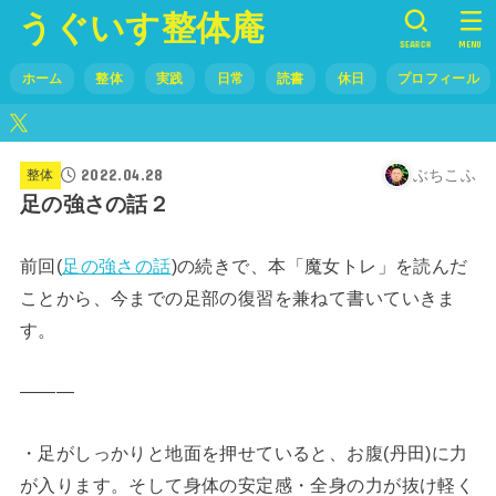
うぐいす整体庵
SEARCH
MENU
ホーム
整体
実践
日常
読書
休日
プロフィール
2022.04.28
ぶちこふ
整体
足の強さの話２
前回(
足の強さの話
)の続きで、本「魔女トレ」を読んだ
ことから、今までの足部の復習を兼ねて書いていきま
す。
―――
・足がしっかりと地面を押せていると、お腹(丹田)に力
が入ります。そして身体の安定感・全身の力が抜け軽く